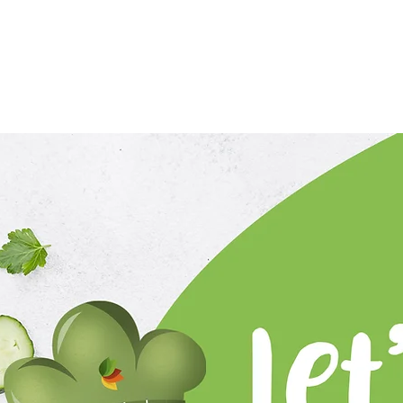
icio
Galería
productos
Galardones y logros
recetas y tips