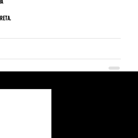
va
reta.