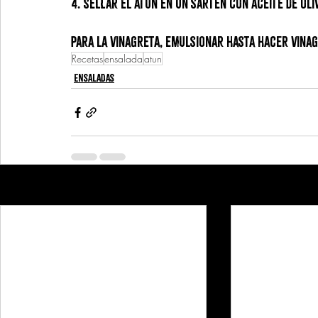
4. Sellar el atún en un sartén con aceite de oli
Para la vinagreta, emulsionar hasta hacer vinag
Recetas
ensalada
atun
Ensaladas
Recent Posts